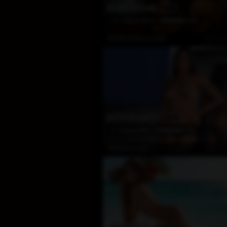
EN BASKINLAR
1
12
Awards Won
(62)
Çevrim
MrsBlackMoonLilith
EN IYI DINLEYICI
2
2
Awards Won
(19)
Çevrim
EllieSimmons