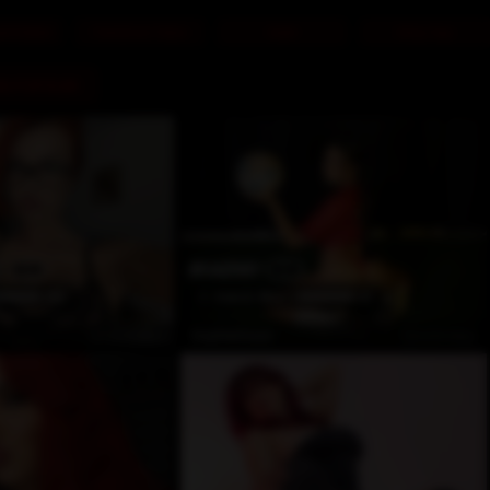
et Edilen
FemDom Tube
Katıl
Giriş Yap
EN POPÜLER
EN AZGIN
1
1
(89)
2
Awards Won
(0)
Çevrimdışı
Çevrimdışı
SophieCruzz