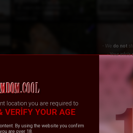
EN POPÜLER
EN POPÜLER
9
1
56
Awards Won
(233)
182
Awards Won
ZEL
Çevrimdışı
CuteBonniee
MelanieBlonde_
- We
do not
st
- Your info’s
EN POPÜLER
EN POPÜLER
17
2
31
Awards Won
(119)
11
Awards Won
ZEL
ÜCRETSİZ
LaceyDover
MillieDixon
nt location you are required to
& VERIFY YOUR AGE
content. By using the website you confirm
EN POPÜLER
EN POPÜLER
31
3
you are over 18.