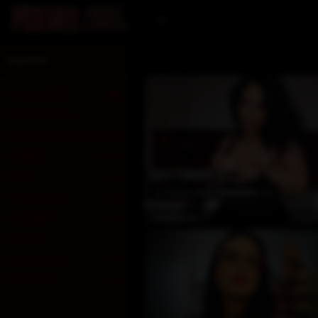
Tur
Kadınlar
Tüm modeller
38
Yeni Modeller
1
Kauçuk/Lateks/PVC
18
Ayaklar
22
BEST NEWBIE
1
Deri
13
2
Awards Won
(19)
Yüze Binme
12
Çevrim
Aşağılama
JadeMyers
9
FinDom
11
Boynuzlama
5
Dövmeler
13