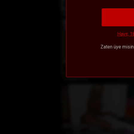
17
Awards Won
(130)
Çevrim
NaomyAshe_
Hayır, 1
Zaten üye misi
EN POPÜLER
39
210
Awards Won
(0)
Çevrim
DevilMindXXX
EN POPÜLER
56
212
Awards Won
(575)