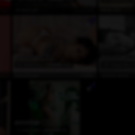
dışı
Çevrimdışı
AmelyAngelx
Mindy_Star
EN POPÜLER
EN POPÜLER
68
6
35
Awards Won
(155)
107
Awards Won
dışı
ÖZEL
KarenMorgan
spiritual_whore
EN POPÜLER
79
8
Awards Won
(54)