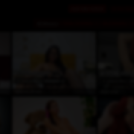
Canlı Seks Sohbeti
En Son Ziyar
All Winners
Üstün Özellikler
Best Newbie
EN IYI STRIPTIZCI
EN GÜZEL GÜLÜŞ
1
6
Awards Won
(0)
4
Awards Won
dışı
Çevrimdışı
Nahomi_Brown
AvaCarterr