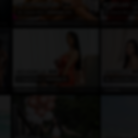
TOP TOY PERFORMER
EN TATLI AM
2
2
90
Awards Won
(295)
4
Awards Won
dışı
Çevrimdışı
AntonelaDreamss
LaylaBlake
EN BASKINLAR
EN POPÜLER
2
3
2
Awards Won
(8)
86
Awards Won
dışı
Çevrimdışı
ClaireVonte
_Scarlett_