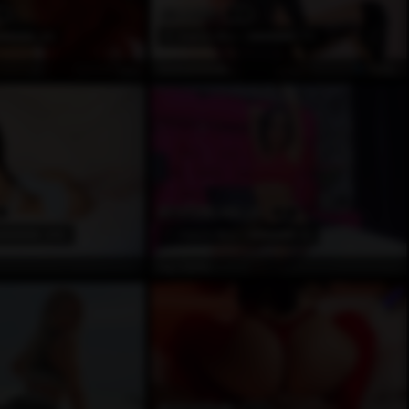
EN AZGIN
2
(24)
3
Awards Won
(71)
Çevrimdışı
ÖZEL
EmmaVelvett
EN GÜZEL KALÇA
3
(389)
1
Awards Won
(0)
Çevrimdışı
Çevrimdışı
Ivy_Carter