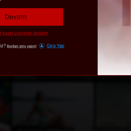
148
Awards Won
(1088)
11
Awards Won
dışı
Çevrimdışı
SpecialModelXXXX
MissBelle
Devam
8 yaşın üzerinde değilim
niz?
Giriş Yap
Burdan giriş yapın!
EN POPÜLER
EN POPÜLER
48
5
94
Awards Won
(128)
133
Awards Won
dışı
Çevrimdışı
SweetAlysxx
YouLucky
EN POPÜLER
EN POPÜLER
59
6
160
Awards Won
(1076)
49
Awards Won