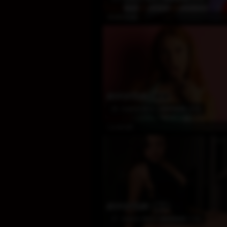
Çevrim
MzBlonde
EN POPÜLER
65
45
Awards Won
(215)
Çevrim
LoveCall
EN POPÜLER
72
27
Awards Won
(173)