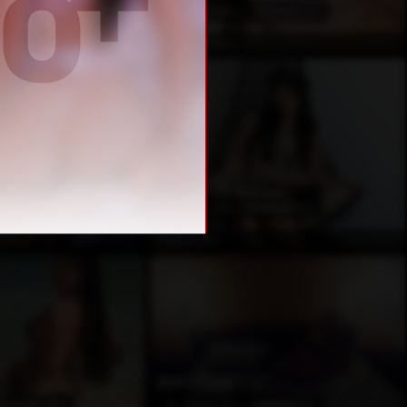
(66)
23
Awards Won
(60)
Çevrimdışı
Çevrimdışı
DaphneBrown
EN POPÜLER
2
53
(459)
2
Awards Won
(21)
Çevrimdışı
Çevrimdışı
RoseMoon
EN POPÜLER
3
64
(209)
69
Awards Won
(0)