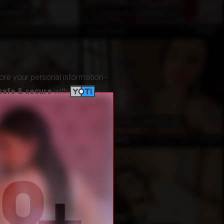
EN POPÜLER
2
13
(588)
76
Awards Won
(197)
Çevrimdışı
ÖZEL
AliceSchuster
ore your personal information -
safe & secure
with
-
EN POPÜLER
4
27
(98)
150
Awards Won
(584)
Çevrimdışı
Çevrimdışı
MiaMooreRed
EN POPÜLER
4
35