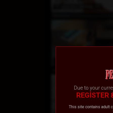
EN POPÜLER
6
78
Awards Won
(180)
Ö
SuzieJane
EN POPÜLER
15
207
Awards Won
(326)
Ö
BelleHellen
Due to your curre
REGISTER 
This site contains adult 
EN POPÜLER
29